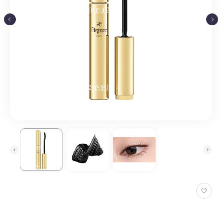
お
気
に