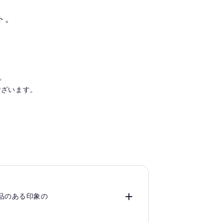
ト。
。
ございます。
気品のある印象の