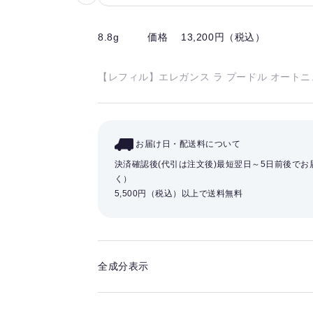
気
に
8.8g
価格 13,200円（税込）
入
り
【レフィル】エレガンス ラ プードル オートニュア
を
解
除
す
お届け日・配送料について
る
決済確認後(代引は注文後)最短翌日～5日前後で
く）
5,500円（税込）以上で送料無料
全成分表示