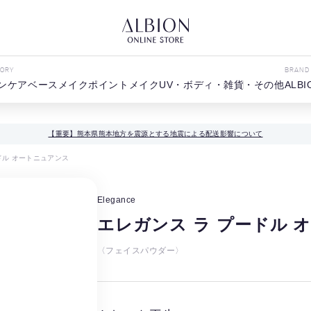
GORY
BRAND
ンケア
ベースメイク
ポイントメイク
UV・ボディ・雑貨・その他
ALBI
【重要】熊本県熊本地方を震源とする地震による配送影響について
ドル オートニュアンス
Elegance
エレガンス ラ プードル 
〈フェイスパウダー〉