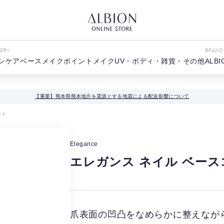
GORY
BRAND
ンケア
ベースメイク
ポイントメイク
UV・ボディ・雑貨・その他
ALBI
【重要】熊本県熊本地方を震源とする地震による配送影響について
ート
Elegance
エレガンス ネイル ベース
爪表面の凹凸をなめらかに整えなが