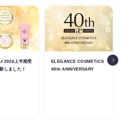
メ2026上半期受
ELEGANCE COSMETICS
新シ
新しました！
40th ANNIVERSARY
プ。
美し
くる
ュー
PARF
PALE