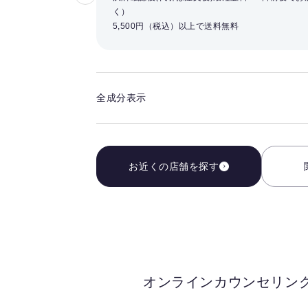
気
く）
に
5,500円（税込）以上で送料無料
入
り
を
解
全成分表示
除
す
る
お近くの店舗を探す
オンラインカウンセリン