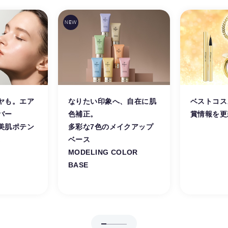
ヤも。エア
なりたい印象へ、自在に肌
ベストコス
バー
色補正。
賞情報を更
美肌ポテン
多彩な7色のメイクアップ
。
ベース
MODELING COLOR
BASE