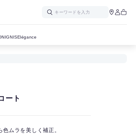
ON
IGNIS
Elégance
コート
ら色ムラを美しく補正。