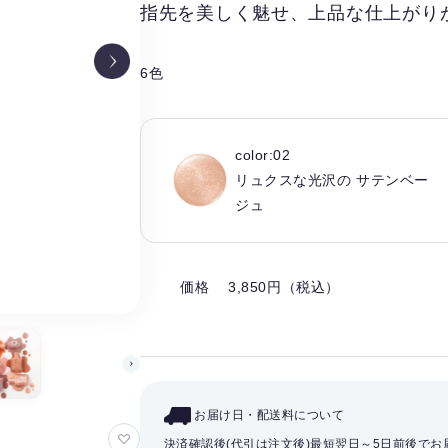
指先を美しく魅せ、上品な仕上がり
6色
color:02
リュクスな光沢の サテンベー
ジュ
価格 3,850円（税込）
お届け日・配送料について
お
決済確認後(代引は注文後)最短翌日～5日前後で