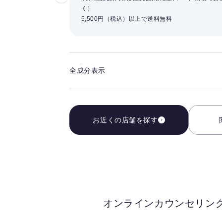
気
く）
に
5,500円（税込）以上で送料無料
入
り
を
解
全成分表示
除
す
る
お近くの店舗を探す
オンラインカウンセリン