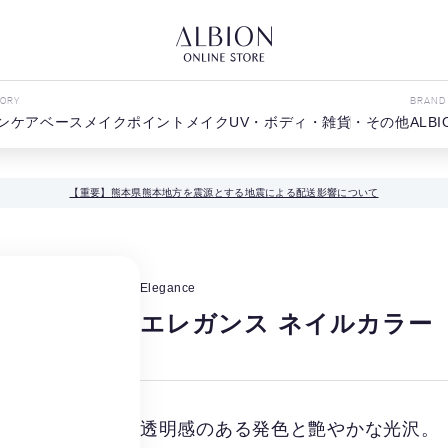
GORY
BRAND
ンケア
ベースメイク
ポイントメイク
UV・ボディ・雑貨・その他
ALBI
【重要】熊本県熊本地方を震源とする地震による配送影響について
Elegance
エレガンス ネイルカラー
透明感のある発色と艶やかな光沢。