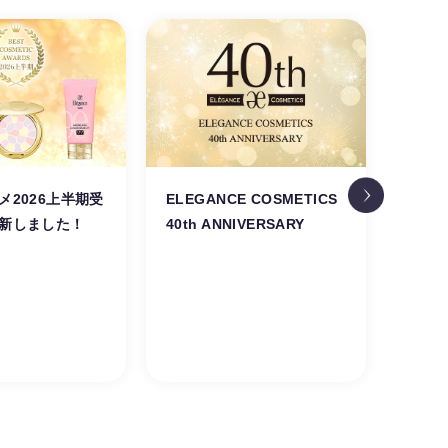
メ2026上半期受
ELEGANCE COSMETICS
新シ
新しました！
40th ANNIVERSARY
プ。
美し
くる
ュー
PARF
PALE