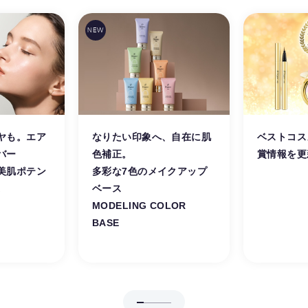
ヤも。エア
なりたい印象へ、自在に肌
ベストコス
バー
色補正。
賞情報を更
美肌ポテン
多彩な7色のメイクアップ
。
ベース
MODELING COLOR
BASE