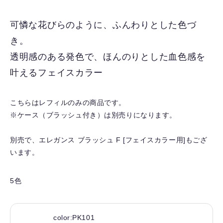
に
入
可憐な花びらのように、ふんわりとした色づ
り
き。
を
解
透明感のある発色で、ほんのりとした血色感を
除
叶えるフェイスカラー
す
る
こちらはレフィルのみの商品です。
※ケース（ブラッシュ付き）は別売りになります。
別売で、エレガンス ブラッシュ F [フェイスカラー用]もござ
います。
5色
color:PK101