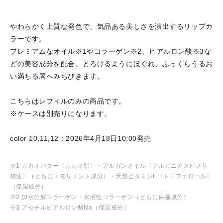
入
り
やわらかく上質な発色で、気品ある美しさを演出するリップカ
を
ラーです。
解
プレミアムなオイル※1やコラーゲン※2、ヒアルロン酸※3な
除
どの美容成分を配合。とろけるようにほぐれ、ふっくらうるお
す
い満ちる唇へみちびきます。
る
こちらはレフィルのみの商品です。
※ケースは別売りになります。
color 10,11,12：2026年4月18日10:00発売
※1 カカオバター〈カカオ脂〉・アルガンオイル〈アルガニアスピノサ
核油〉（ともにエモリエント成分）・天然ビタミンE〈トコフェロール〉
（保湿成分）
※2 加水分解コラーゲン・水溶性コラーゲン（ともに保湿成分）
※3 アセチルヒアルロン酸Na（保湿成分）