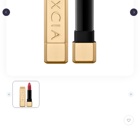
お
気
に