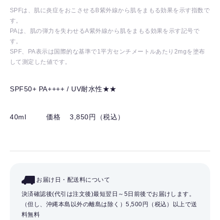
SPFは、肌に炎症をおこさせるB紫外線から肌をまもる効果を示す指数で
す。
PAは、肌の弾力を失わせるA紫外線から肌をまもる効果を示す記号で
す。
SPF、PA表示は国際的な基準で1平方センチメートルあたり2mgを塗布
して測定した値です。
SPF50+ PA++++ / UV耐水性★★
40ml
価格 3,850円（税込）
お届け日・配送料について
決済確認後(代引は注文後)最短翌日～5日前後でお届けします。
（但し、沖縄本島以外の離島は除く）
5,500円（税込）以上で送
料無料