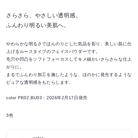
に
入
さらさら、やさしい透明感。
り
ふんわり明るい美肌へ。
を
解
除
やわらかな明るさでほんのりとした気品を彩り、美しい肌に仕
す
上げるルースタイプのフェイスパウダーです。
る
毛穴や凹凸をソフトフォーカスしてキメ細かいさらさらな仕上
がりに。
まるでふんわり加工を施したような、ほのかに発光するような
ピュアな透明感をもたらします。
color PK02,BU03：2026年2月17日発売
3色