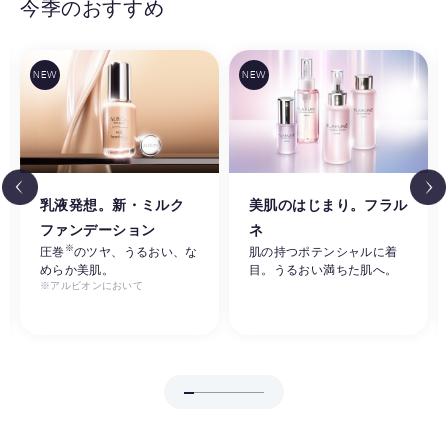
今季のおすすめ
乳液発想。新・ミルク
美肌のはじまり。フラル
ファンデーション
ネ
※
圧巻
のツヤ、うるおい、な
肌の持つポテンシャルに着
めらか美肌。
目。うるおい満ちた肌へ。
※アルビオンにおいて