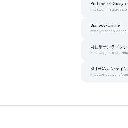
Perfumerie Sukiya 
https://online.sukiya.b
Bishodo-Online
https://bishodo-online
同仁堂オンラインシ
https://dojindo-pharm
KIRECA オンライ
https://kireca.co.jp/pa