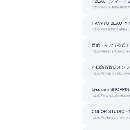
TBEAUT(ティービ
https://www.takashimay
HANKYU BEAUTY 
https://web.hh-online
西武・そごう公式オ
https://edepart.sogo-
小田急百貨店オンラ
https://shop.odakyu-de
@cosme SHOPPIN
https://www.cosme.co
COLOR STUDI
https://colorstudio-m