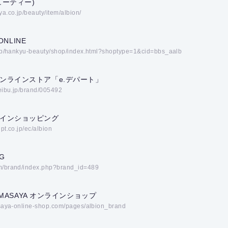
ューティー)
a.co.jp/beauty/item/albion/
ONLINE
.jp/hankyu-beauty/shop/index.html?shoptype=1&cid=bbs_aalb
ンラインストア「e.デパート」
seibu.jp/brand/005492
インショッピング
pt.co.jp/ec/albion
G
m/brand/index.php?brand_id=489
O・MASAYA オンラインショップ
asaya-online-shop.com/pages/albion_brand