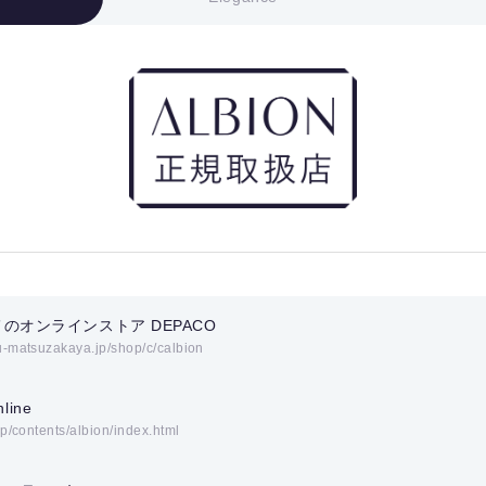
のオンラインストア DEPACO
u-matsuzakaya.jp/shop/c/calbion
line
jp/contents/albion/index.html