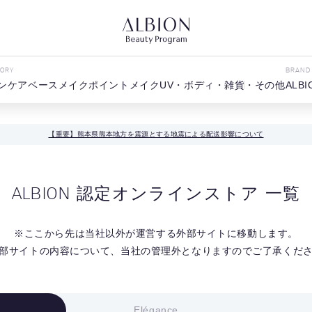
GORY
BRAND
ンケア
ベースメイク
ポイントメイク
UV・ボディ・雑貨・その他
ALBI
【重要】熊本県熊本地方を震源とする地震による配送影響について
ALBION 認定
オンラインストア 一覧
※ここから先は当社以外が運営する外部サイトに移動します。
部サイトの内容について、当社の管理外となりますのでご了承くだ
Elégance