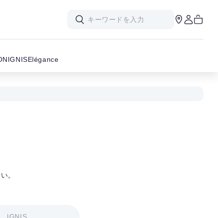
ON
IGNIS
Elégance
さい。
IGNIS