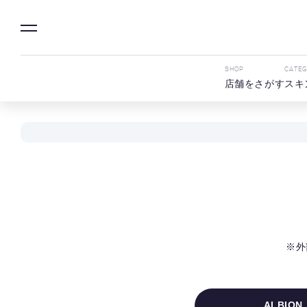
SHOP
CATE
店舗をさがす
スキ
※外
ALBION