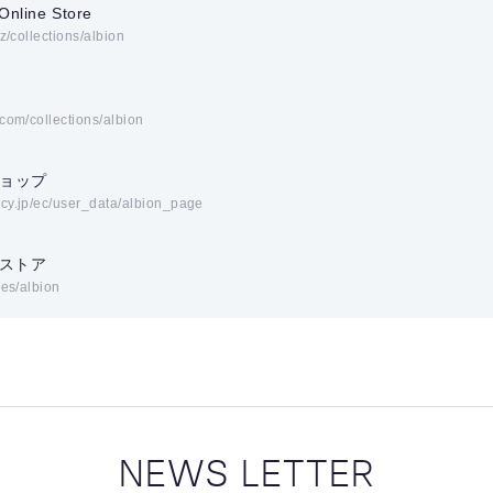
Online Store
iz/collections/albion
.com/collections/albion
ョップ
acy.jp/ec/user_data/albion_page
ンストア
ges/albion
NEWS LETTER