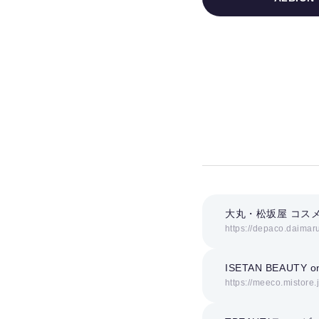
大丸・松坂屋 コスメ
https://depaco.daimar
ISETAN BEAUTY on
https://meeco.mistore.