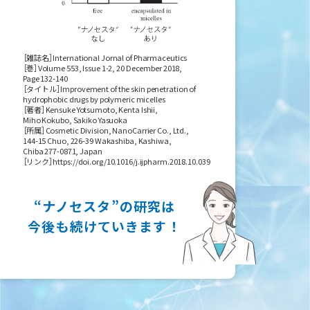
［雑誌名］
International Jornal of Pharmaceutics
［巻］
Volume 553, Issue 1-2, 20 December 2018,
Page 132-140
［タイトル］
Improvement of the skin penetration of
hydrophobic drugs by polymeric micelles
［著者］
Kensuke Yotsumoto, Kenta Ishii,
Miho Kokubo, Sakiko Yasuoka
［所属］
Cosmetic Division, NanoCarrier Co., Ltd.,
144-15 Chuo, 226-39 Wakashiba, Kashiwa,
Chiba 277-0871, Japan
［リンク］
https://doi.org/10.1016/j.ijpharm.2018.10.039
“ナノセスタ”の研究は
今後も続けていきます！