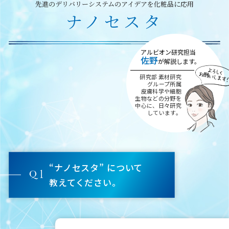
先進のデリバリーシステムのアイデアを化粧品に応用
ナノセスタ
アルビオン研究担当
佐野
が解説します。
研究部 素材研究
グループ所属
皮膚科学や細胞
生物な
どの分野を
中心に、
日々研究
しています。
“ナノセスタ” について
教えてください。