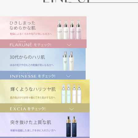
ひ
きしまったなめらかな肌 flarune
乾
燥によるくすみや毛穴が気になる方へ
3
0 代からのハリ肌 infinesse
ほ
ほの毛穴や目もとの乾燥が気になる方へ
輝
くようなハリツヤ肌 excia
肌
の気がかりが年々増えてきた気がする方へ
突
き抜けた上質※な肌 embeage excia
年
齢を超越した美しさを手に入れたい方へ