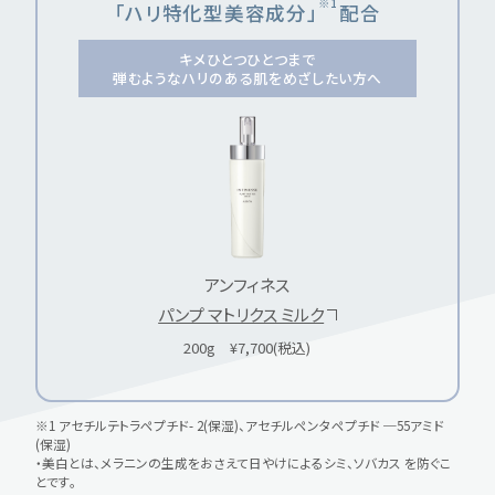
※1
「ハリ特化型美容成分」
配合
キメひとつひとつまで
弾むようなハリのある肌をめざしたい方へ
アンフィネス
パンプ マトリクス ミルク
200g ¥7,700(税込)
※1 アセチルテトラペプチド- 2(保湿)、アセチルペンタペプチド ─55アミド
(保湿)
・美白とは、メラニンの生成をおさえて日やけによるシミ、ソバカス を防ぐこ
とです。