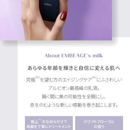
あらゆる年齢を輝きと自信に変える肌へ
※1
※2
究極
を望む方のエイジングケア
にふさわしい
アルビオン最高峰の乳液。
瞬く間に美の可能性を全開にし、
息をのむような新しい感動を巻き起こします。
※1
極上
のなめらかさで
ホワイトフローラル
角層を丁寧にトリートメント
の香り