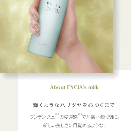
輝くようなハリツヤを心ゆくまで
※1
※2
ワンランク上
の浸透感
で角層へ瞬く間に。
新しい美しさに目覚めるような、