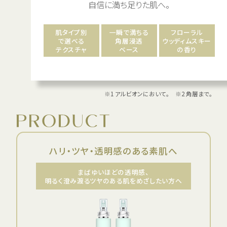
自信に満ち足りた肌へ。
肌タイプ別
一瞬で満ちる
フローラル
で選べる
角層浸透
ウッディムスキー
テクスチャ
ベース
の香り
※1 アルビオンにおいて。 ※2 角層まで。
Product
ハリ・ツヤ・透明感のある素肌へ
まばゆいほどの透明感、
明るく澄み渡るツヤのある肌をめざしたい方へ