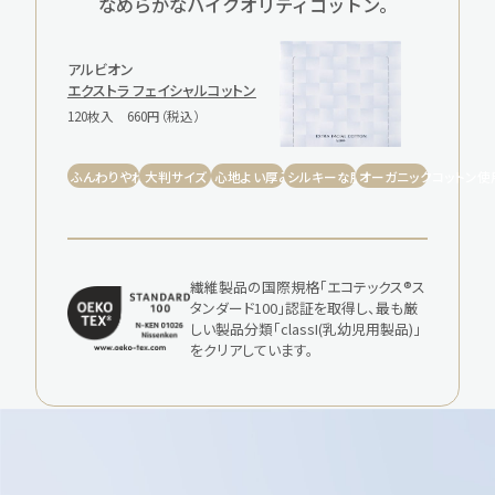
なめらかなハイクオリティコットン。
アルビオン
エクストラ フェイシャルコットン
120枚入
660円（税込）
ふんわりやわらかい
大判サイズ
心地よい厚み
シルキーな肌あたり
オーガニックコットン使
繊維製品の国際規格「エコテックス®ス
タンダード100」認証を取得し、
最も厳
しい製品分類「classI(乳幼児用製品)」
をクリアしています。