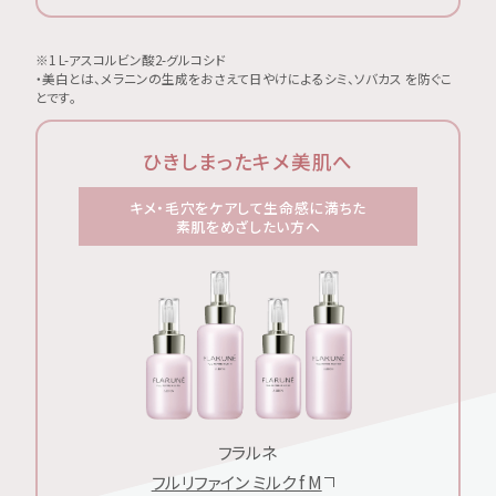
※1 L-アスコルビン酸2-グルコシド
・美白とは、メラニンの生成をおさえて日やけによるシミ、ソバカス を防ぐこ
とです。
ひきしまったキメ美肌へ
キメ・毛穴をケアして生命感に満ちた
素肌をめざしたい方へ
フラルネ
フルリファイン ミルク f M