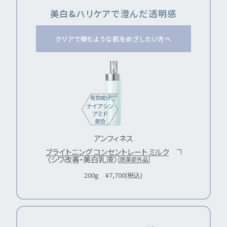
美白&ハリケアで澄んだ透明感
クリアで弾むような肌をめざしたい方へ
有効成分
ナイアシン
アミド
配合
アンフィネス
ブライトニング コンセントレート ミルク
〈シワ改善・美白乳液〉
医薬部外品
200g ¥7,700(税込)