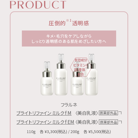
Product
※1
圧倒的
透明感
キメ・毛穴をケアしながら
しっとり透明感のある肌をめざしたい方へ
有効成分
ビタミンC
※
誘導体
配合
フラルネ
ブライトリファイン ミルク f M
〈美白乳液〉
医薬部外品
ブライトリファイン ミルク f EM
〈美白乳液〉
医薬部外品
110g 各 ¥3,300(税込) / 200g 各 ¥5,500(税込)