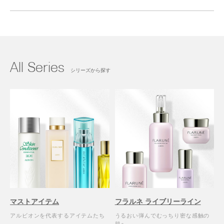
アウトバストリートメント
スカルプケア
ヘアスタイリング
ハンド・ボディケア
美容食品・ドリンク
ブラシ・チップ
マット
パフ
コットン
マスク
ラッピングツール
その他
All Series
シリーズから探す
マストアイテム
フラルネ ライブリーライン
アルビオンを代表するアイテムたち
うるおい弾んでむっちり密な感触の