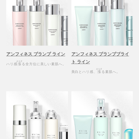
アンフィネス プランプ ライン
アンフィネス プランプブライ
ト ライン
みなぎ
ハリ感
漲
る全方位に美しい素肌へ。
みなぎ
美白とハリ感、
漲
る素肌へ。