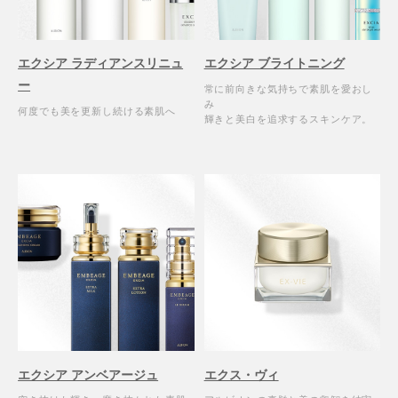
エクシア ラディアンスリニュ
エクシア ブライトニング
ー
常に前向きな気持ちで素肌を愛おし
み
何度でも美を更新し続ける素肌へ
輝きと美白を追求するスキンケア。
エクシア アンベアージュ
エクス・ヴィ