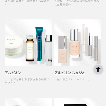
突き抜けた輝き、磨き抜かれた素肌
アルビオンの真髄と美の叡智を結実
へ
した最高傑作
アルビオン
アルビオン スタジオ
いつまでも変わらず愛される往年の
一品一品がスペシャリスト。
アイテム