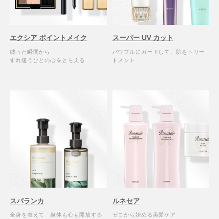
エクシア ポイントメイク
スーパー UV カット
纏った瞬間から
パワフルにガードして、肌をトリー
すれ違うひとの心をとらえる
トメント
スパランカ
ルネセア
全身を整えて 身体も心も開放する
ゼロから始める美髪ケア