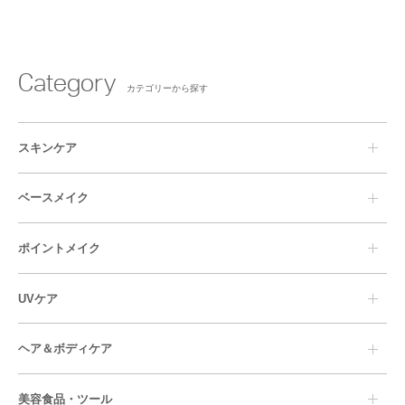
Category
カテゴリーから探す
スキンケア
クレンジング
洗顔料
ベースメイク
乳液
化粧水
美容液
クリーム
ファンデーション
メイクアップベース
ポイントメイク
マッサージ
パック
コンシーラー
フェイスパウダー
美容オイル
アイケア
アイメイク
リップメイク
UVケア
リップケア
スペシャルケア・その他
チーク・フェイスカラー
ネイル
ネイルリムーバー
ポイントメイクオフ
UVケア
ヘア＆ボディケア
シャンプー
インバストリートメント
美容食品・ツール