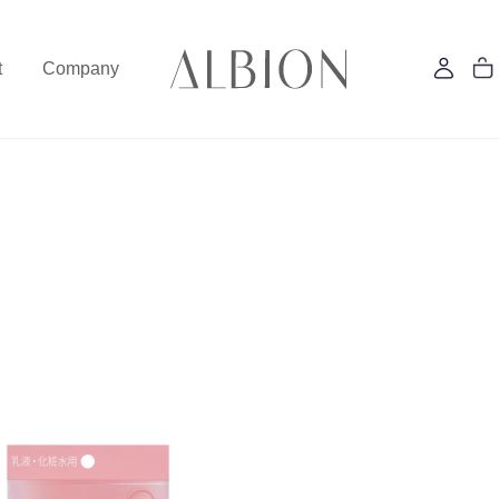
t
Company