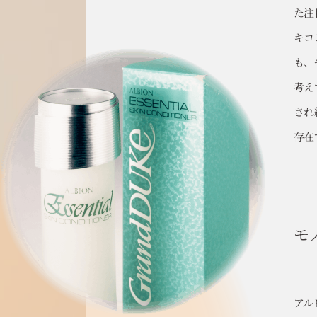
た注
キコ
も、
考え
され
存在
モ
アル