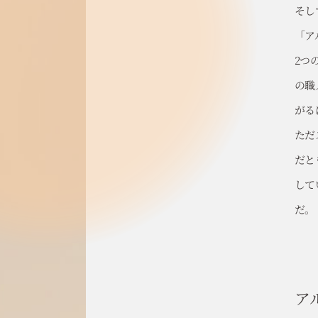
そし
「ア
2つ
の職
がる
ただ
だと
して
だ。
ア