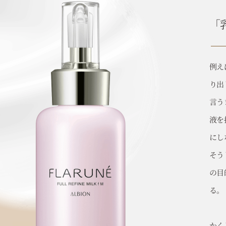
「
例え
り出
言う
液を
にし
そう
の目
る。
かく