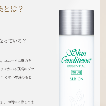
条とは？
なっている？
る。ユニークな魅力を
ファンがいる孤高のブラ
？ その不思議のもと
」。70周年に際してま