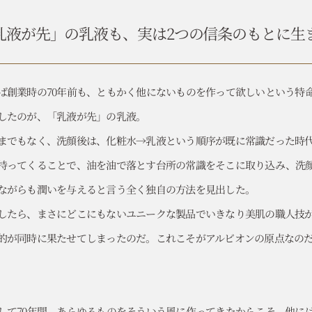
乳液が先」の乳液も、
実は2つの信条のもとに生
ば創業時の70年前も、ともかく他にないものを作って欲しいという特
したのが、「乳液が先」の乳液。
までもなく、洗顔後は、化粧水→乳液という順序が既に常識だった時
持ってくることで、油を油で落とす台所の常識をそこに取り込み、洗
ながらも潤いを与えると言う全く独自の方法を見出した。
したら、まさにどこにもないユニークな製品でいきなり美肌の職人技が
的が同時に果たせてしまったのだ。これこそがアルビオンの原点なの
して70年間、あらゆるものをそういう風に作ってきたからこそ、他に