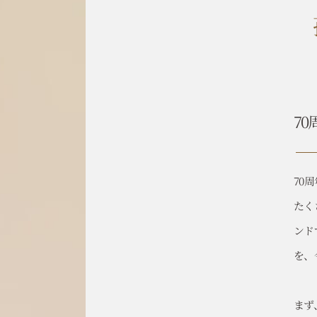
7
70
たく
ンド
を、
まず