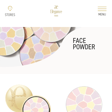
新着情報
FACE
コレクション
POWDER
ELEGANCE 2026 AUTUMN
ELEGANCE 2026
AIRY LIQUID FOUNDATION
ELEGANCE 2026
MODELING COLOR BASE