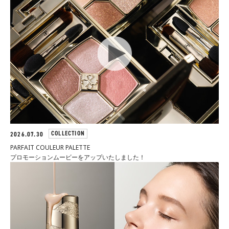
ファンデーション
フェイスパウダー
TOOL
リムーバー
ブラッシュ
スポンジ・パフ
COLLECTION
2026.07.30
SKINCARE
PARFAIT COULEUR PALETTE
プロモーションムービーをアップいたしました！
WRAPPING
ベストコスメ
アーティスト