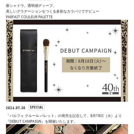
新シャドウ。透明感ディープ。
ラ プードルシリーズ
美しいグラデーションをつくる多彩なカラバリでデビュー
PARFAIT COULEUR PALETTE
商品情報
商品情報トップ
すべての商品
POINT MAKEUP
アイ
リップ
フェイスカラー
ネイル
SPECIAL
2026.07.30
「パルフェ クルール パレット」の発売を記念して、8月18日（火）より
BASE MAKEUP
『DEBUT CAMPAIGN』を開催いたします。
メイクアップベース