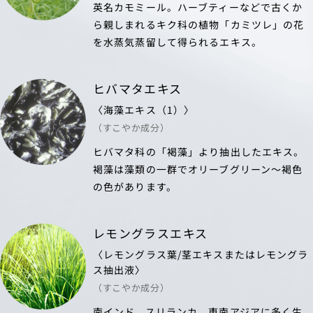
英名カモミール。ハーブティーなどで古くか
ら親しまれるキク科の植物「カミツレ」の花
を水蒸気蒸留して得られるエキス。
ヒバマタエキス
〈海藻エキス（1）〉
（すこやか成分）
ヒバマタ科の「褐藻」より抽出したエキス。
褐藻は藻類の一群でオリーブグリーン～褐色
の色があります。
レモングラスエキス
〈レモングラス葉/茎エキスまたはレモングラ
ス抽出液〉
（すこやか成分）
南インド、スリランカ、東南アジアに多く生