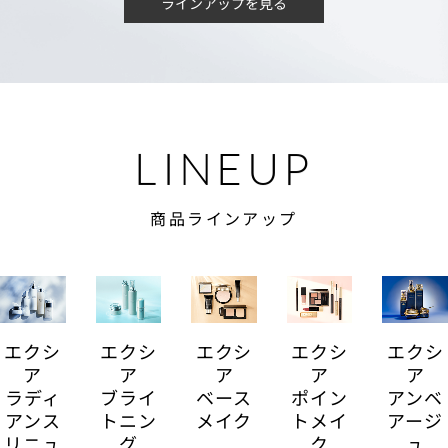
ラインアップを見る
LINEUP
商品ラインアップ
エクシ
エクシ
エクシ
エクシ
エクシ
ア
ア
ア
ア
ア
ラディ
ブライ
ベース
ポイン
アンベ
アンス
トニン
メイク
トメイ
アージ
リニュ
グ
ク
ュ