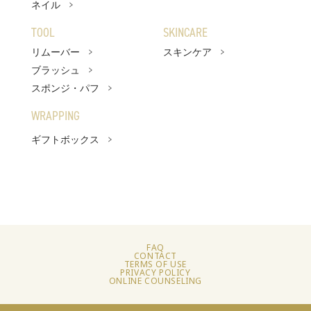
ネイル
ファンデーション
TOOL
SKINCARE
リムーバー
スキンケア
フェイスパウダー
ブラッシュ
TOOL
スポンジ・パフ
リムーバー
WRAPPING
ギフトボックス
ブラッシュ
スポンジ・パフ
SKINCARE
WRAPPING
FAQ
CONTACT
ベストコスメ
TERMS OF USE
PRIVACY POLICY
ONLINE COUNSELING
アーティスト