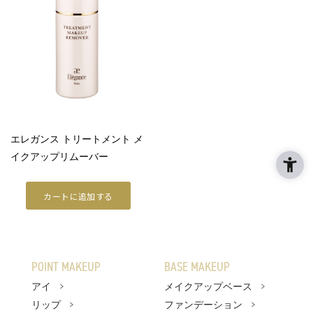
ラ プードルシリーズ
商品情報
商品情報トップ
すべての商品
POINT MAKEUP
エレガンス トリートメント メ
イクアップリムーバー
アイ
リップ
カートに追加する
フェイスカラー
ネイル
POINT MAKEUP
BASE MAKEUP
BASE MAKEUP
アイ
メイクアップベース
リップ
ファンデーション
メイクアップベース