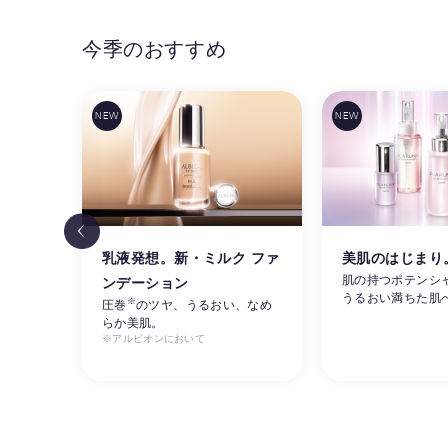
今季のおすすめ
リ感
乳液発想。新・ミルク ファ
美肌のはじまり
肌の持つポテンシ
ンデーション
うるおい満ちた肌
※
ルビオ
圧巻
のツヤ、うるおい、なめ
らか美肌。
※アルビオンにおいて