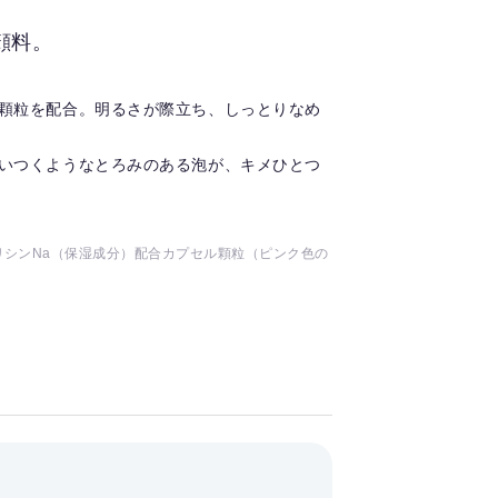
顔料。
顆粒を配合。明るさが際立ち、しっとりなめ
いつくようなとろみのある泡が、キメひとつ
シンNa（保湿成分）配合カプセル顆粒（ピンク色の