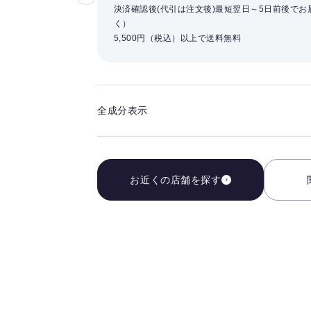
気
決済確認後(代引は注文後)最短翌日～5日前後で
く）
に
5,500円（税込）以上で送料無料
入
り
を
解
全成分表示
除
す
る
お近くの店舗を探す