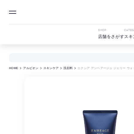
SHOP
CATE
店舗をさがす
スキ
HOME
アルビオン
スキンケア
洗顔料
エクシア アンベアージュ ジェリー ウォ