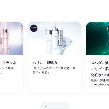
。フラルネ
ハリに、即戦力。
スハダに波
ャルに着目。
30代からのアンフィネス史上最
ニキビ・肌
へ。
高『ハリ肌』
化粧水"ス
肌あれ防止
リチン酸ジ