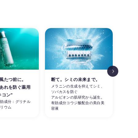
風たつ前に。
断て。シミの未来まで。
涼し
メラニンの生成を抑えてシミ、
あれを防ぐ薬用
肌。
ソバカスを防ぐ
素早く
キコン”
アルビオンの肌研究から誕生。
ーを同
有効成分：グリチル
有効成分コウジ酸配合の美白美
せる夏
カリウム
容液