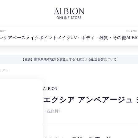
GORY
BRAND
ンケア
ベースメイク
ポイントメイク
UV・ボディ・雑貨・その他
ALBI
【重要】熊本県熊本地方を震源とする地震による配送影響について
ッシュ
ALBION
エクシア アンベアージュ 
〈洗顔料〉