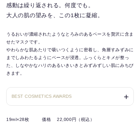
入
感動は繰り返される。何度でも。
り
大人の肌の望みを、この1枚に凝縮。
を
解
除
うるおいが濃縮されたようなとろみのあるベースを贅沢に含ま
す
せたマスクです。
る
やわらかな肌あたりで吸いつくように密着し、角層すみずみに
までしみわたるようにベースが浸透。ふっくらとキメが整っ
た、しなやかなハリのあるいきいきとみずみずしい肌にみちび
きます。
BEST COSMETICS AWARDS
19ml×28枚
価格 22,000円（税込）