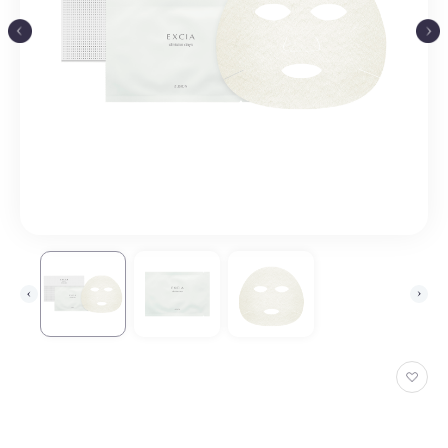
お
気
に