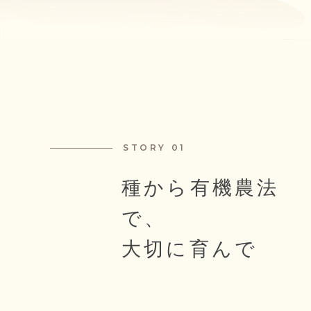
STORY 01
種から有機農法
で、
大切に育んで