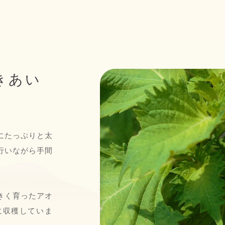
きあい
にたっぷりと太
行いながら手間
きく育ったアオ
に収穫していま