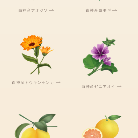
白神産アオジソ
白神産ヨモギ
白神産トウキンセンカ
白神産ゼニアオイ