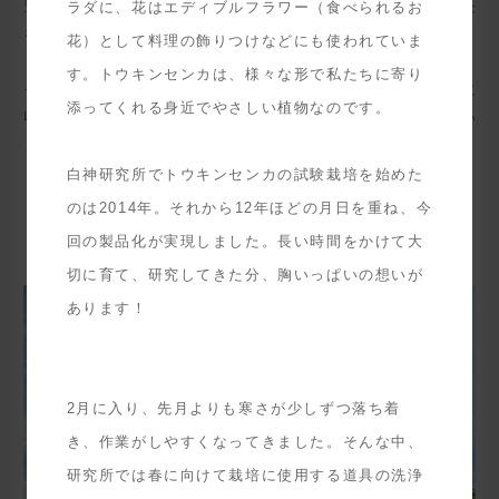
豊かな自然の恩恵をたっぷりうけながら育つ植物たち。その成長
ラダに、花はエディブルフラワー（食べられるお
を常に見守り、収穫の最適な時期を見極めます。
花）として料理の飾りつけなどにも使われていま
す。トウキンセンカは、様々な形で私たちに寄り
そして、この大切な素材を傷つけないよう、ひとつひとつ丁寧に
添ってくれる身近でやさしい植物なのです。
収穫し、洗浄から加工、出荷まで、ほとんどを手作業で行ってい
ます。
白神研究所でトウキンセンカの試験栽培を始めた
のは2014年。それから12年ほどの月日を重ね、今
回の製品化が実現しました。長い時間をかけて大
植物の限りない可能性を信じて
切に育て、研究してきた分、胸いっぱいの想いが
あります！
2月に入り、先月よりも寒さが少しずつ落ち着
き、作業がしやすくなってきました。そんな中、
研究所では春に向けて栽培に使用する道具の洗浄