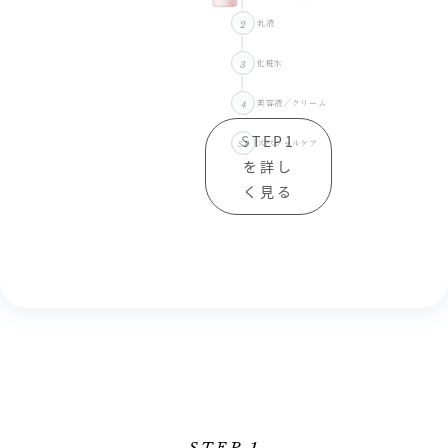
乳液
2
化粧水
3
美容液／クリーム
4
STEP1
スペシャルケア
SP
を詳し
く見る
STEP
1