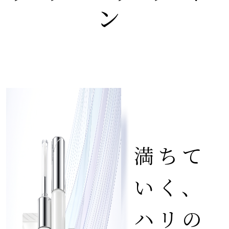
ン
満ちて
いく、
ハリの