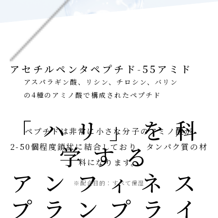
アセチルペンタペプチド-55アミド
アスパラギン酸、リシン、チロシン、バリン
の4種のアミノ酸で構成されたペプチド
「ハリ」を科
ペプチドは非常に小さな分子のアミノ酸が
学する
2-50個程度鎖状に結合しており、タンパク質の材
料になります。
アンフィネス
※配合目的：すべて保湿
プランプライ