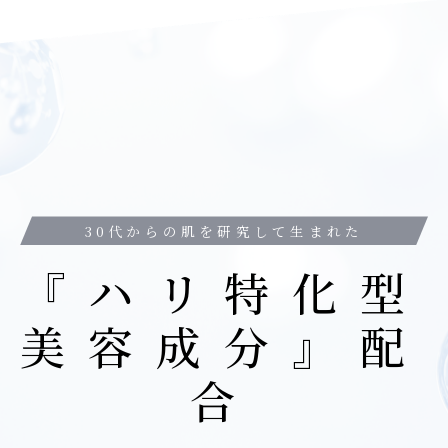
30代からの肌を研究して生まれた
『ハリ特化型
美容成分』配
合