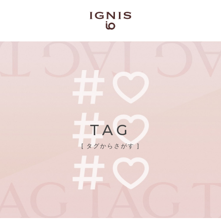
TAG
[ タグからさがす ]