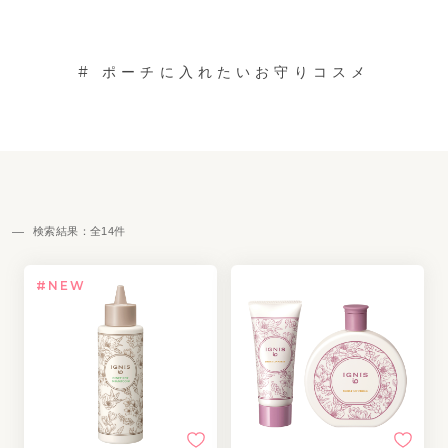
#
ポーチに入れたいお守りコスメ
検索結果：全
14
件
#NEW