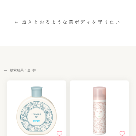
#
透きとおるような美ボディを守りたい
検索結果：全
3
件