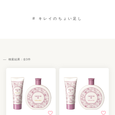
#
キレイのちょい足し
検索結果：全
3
件