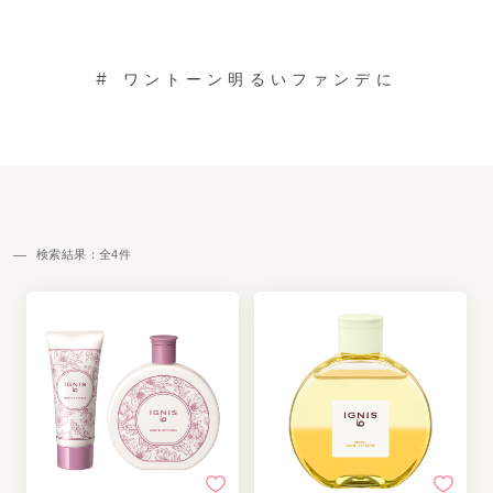
#
ワントーン明るいファンデに
検索結果：全
4
件