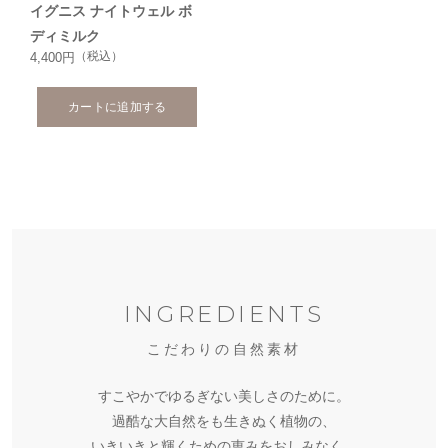
イグニス ナイトウェル ボ
ディミルク
（税込）
4,400円
カートに追加する
白
白
神
小
神
産
笠
産
フ
白
原
フ
ラ
神
北
産
ラ
ン
白
産
大
パ
北
ン
ス
神
ス
東
INGREDIENTS
白
ッ
海
ス
抽
産
ー
島
神
シ
道
瀬
さ
抽
出
白
ト
パ
産
パ
産
ョ
産
戸
が
出
カ
神
ウ
ー
ホ
ウ
こだわりの自然素材
ウ
ン
ハ
田
ん
ヤ
ワ
産
キ
キ
ゼ
ワ
ダ
イ
フ
ス
産
ル
マ
ラ
ア
ユ
リ
ン
ニ
土
イ
リ
バ
ル
すこやかでゆるぎない美しさのために。
キ
ル
カ
レ
ビ
ヨ
ヨ
オ
ー
ン
月
牡
セ
ア
佐
ト
コ
ラ
コ
ョ
ー
ッ
モ
ー
モ
モ
ジ
カ
サ
桃
葛
桑
桃
丹
ン
オ
ユ
ド
リ
の
樹
過酷な大自然をも生きぬく植物の、
ウ
ツ
プ
ン
®
ギ
ギ
ソ
リ
イ
葉
根
黄
仁
皮
カ
イ
ズ
ロ
ス
実
皮
エ
エ
エ
エ
エ
エ
エ
エ
エ
エ
エ
エ
エ
エ
エ
エ
エ
エ
マ
オ
エ
エ
いきいきと輝くための恵みをおしみなく。