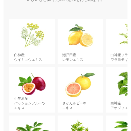
キ
キ
キ
キ
キ
キ
キ
キ
キ
キ
キ
キ
キ
キ
キ
キ
キ
キ
イ
イ
キ
キ
ス
ス
ス
ス
ス
ス
ス
ス
ス
ス
ス
ス
ス
ス
ス
ス
ス
ス
ト
ル
ス
ス
白神産
瀬戸田産
白神産フラ
ウイキョウエキス
レモンエキス
ワラヨモギ
小笠原産
パッションフルーツ
さがんルビー®
白神産
エキス
エキス
アオジソエ