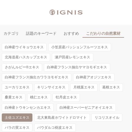
カテゴリ
話題のキーワード
おすすめ
こだわりの自然素材
白神産ウイキョウエキス
小笠原産パッションフルーツエキス
北海道産ハスカップエキス
瀬戸田産レモンエキス
さがんルビー®エキス
白神産フランス抽出ヤマヨモギエキス
白神産フランス抽出カワラヨモギエキス
白神産アオジソエキス
ユーカリエキス
キリンサイエキス
月桃葉エキス
葛根エキス
桑黄エキス
桃仁エキス
牡丹皮エキス
白神産トウキンセンカエキス
白神産スーパーゼニアオイエキス
土佐ユズエキス
北大東島産ホワイトドロマイト
リコリスオイル
バラの実エキス
パウダルコ樹皮エキス