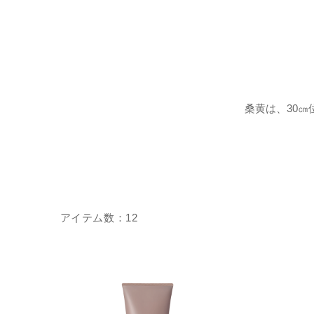
桑黄は、30
12