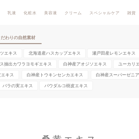
乳液
化粧水
美容液
クリーム
スペシャルケア
雑貨
こだわりの自然素材
ツエキス
北海道産ハスカップエキス
瀬戸田産レモンエキス
ス抽出カワラヨモギエキス
白神産アオジソエキス
ユーカリ
皮エキス
白神産トウキンセンカエキス
白神産スーパーゼニ
バラの実エキス
パウダルコ樹皮エキス