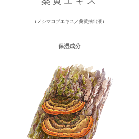
桑黄エキス
（メシマコブエキス／桑黄抽出液）
保湿成分