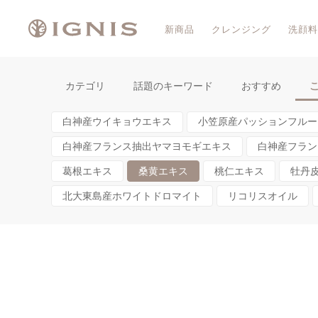
新商品
クレンジング
洗顔料
カテゴリ
話題のキーワード
おすすめ
白神産ウイキョウエキス
小笠原産パッションフルー
白神産フランス抽出ヤマヨモギエキス
白神産フラン
葛根エキス
桑黄エキス
桃仁エキス
牡丹
北大東島産ホワイトドロマイト
リコリスオイル