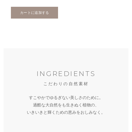
カートに追加する
白
白
神
小
神
産
笠
産
フ
白
原
フ
ラ
神
北
産
ラ
ン
白
産
大
パ
北
ン
ス
神
ス
東
INGREDIENTS
白
ッ
海
ス
抽
産
ー
島
神
シ
道
瀬
さ
抽
出
白
ト
パ
産
パ
産
ョ
産
戸
が
出
カ
神
ウ
ー
ホ
ウ
こだわりの自然素材
ウ
ン
ハ
田
ん
ヤ
ワ
産
キ
キ
ゼ
ワ
ダ
イ
フ
ス
産
ル
マ
ラ
ア
ユ
リ
ン
ニ
土
イ
リ
バ
ル
すこやかでゆるぎない美しさのために。
キ
ル
カ
レ
ビ
ヨ
ヨ
オ
ー
ン
月
牡
セ
ア
佐
ト
コ
ラ
コ
ョ
ー
ッ
モ
ー
モ
モ
ジ
カ
サ
桃
葛
桑
桃
丹
ン
オ
ユ
ド
リ
の
樹
過酷な大自然をも生きぬく植物の、
ウ
ツ
プ
ン
®
ギ
ギ
ソ
リ
イ
葉
根
黄
仁
皮
カ
イ
ズ
ロ
ス
実
皮
エ
エ
エ
エ
エ
エ
エ
エ
エ
エ
エ
エ
エ
エ
エ
エ
エ
エ
マ
オ
エ
エ
いきいきと輝くための恵みをおしみなく。
キ
キ
キ
キ
キ
キ
キ
キ
キ
キ
キ
キ
キ
キ
キ
キ
キ
キ
イ
イ
キ
キ
ス
ス
ス
ス
ス
ス
ス
ス
ス
ス
ス
ス
ス
ス
ス
ス
ス
ス
ト
ル
ス
ス