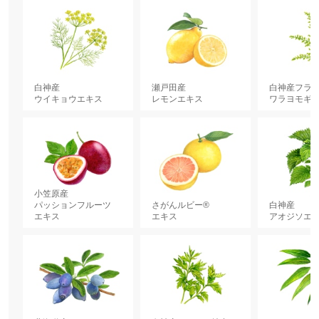
白神産
瀬戸田産
白神産フラ
ウイキョウエキス
レモンエキス
ワラヨモギ
小笠原産
パッションフルーツ
さがんルビー®
白神産
エキス
エキス
アオジソエ