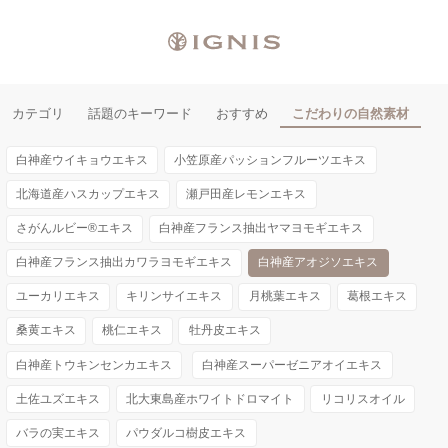
カテゴリ
話題のキーワード
おすすめ
こだわりの自然素材
白神産ウイキョウエキス
小笠原産パッションフルーツエキス
北海道産ハスカップエキス
瀬戸田産レモンエキス
さがんルビー®エキス
白神産フランス抽出ヤマヨモギエキス
白神産フランス抽出カワラヨモギエキス
白神産アオジソエキス
ユーカリエキス
キリンサイエキス
月桃葉エキス
葛根エキス
桑黄エキス
桃仁エキス
牡丹皮エキス
白神産トウキンセンカエキス
白神産スーパーゼニアオイエキス
土佐ユズエキス
北大東島産ホワイトドロマイト
リコリスオイル
バラの実エキス
パウダルコ樹皮エキス