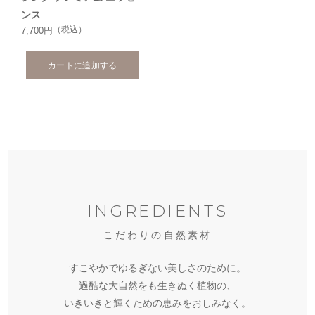
ンス
（税込）
7,700円
カートに追加する
白
白
神
小
神
産
笠
産
フ
白
原
フ
ラ
神
北
産
ラ
ン
白
産
大
パ
北
ン
ス
神
ス
東
INGREDIENTS
白
ッ
海
ス
抽
産
ー
島
神
シ
道
瀬
さ
抽
出
白
ト
パ
産
パ
産
ョ
産
戸
が
出
カ
神
ウ
ー
ホ
ウ
こだわりの自然素材
ウ
ン
ハ
田
ん
ヤ
ワ
産
キ
キ
ゼ
ワ
ダ
イ
フ
ス
産
ル
マ
ラ
ア
ユ
リ
ン
ニ
土
イ
リ
バ
ル
すこやかでゆるぎない美しさのために。
キ
ル
カ
レ
ビ
ヨ
ヨ
オ
ー
ン
月
牡
セ
ア
佐
ト
コ
ラ
コ
ョ
ー
ッ
モ
ー
モ
モ
ジ
カ
サ
桃
葛
桑
桃
丹
ン
オ
ユ
ド
リ
の
樹
過酷な大自然をも生きぬく植物の、
ウ
ツ
プ
ン
®
ギ
ギ
ソ
リ
イ
葉
根
黄
仁
皮
カ
イ
ズ
ロ
ス
実
皮
エ
エ
エ
エ
エ
エ
エ
エ
エ
エ
エ
エ
エ
エ
エ
エ
エ
エ
マ
オ
エ
エ
いきいきと輝くための恵みをおしみなく。
キ
キ
キ
キ
キ
キ
キ
キ
キ
キ
キ
キ
キ
キ
キ
キ
キ
キ
イ
イ
キ
キ