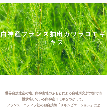
白神産フランス抽出カワラヨモギ
エキス
世界自然遺産の地、白神山地のふもとにある自社研究所の畑で有
機栽培している白神産ヨモギをつかって。
フランス・コディフ社の独自技術「リキシビエーション」によ