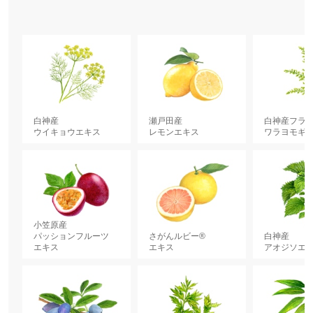
ス
ス
ス
ス
ス
ス
ス
ス
ス
ス
ス
ス
ス
ス
ス
ス
ス
ス
ト
ル
ス
ス
白神産
瀬戸田産
白神産フラ
ウイキョウエキス
レモンエキス
ワラヨモギ
小笠原産
パッションフルーツ
さがんルビー®
白神産
エキス
エキス
アオジソエ