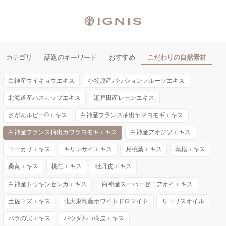
カテゴリ
話題のキーワード
おすすめ
こだわりの自然素材
白神産ウイキョウエキス
小笠原産パッションフルーツエキス
北海道産ハスカップエキス
瀬戸田産レモンエキス
さがんルビー®エキス
白神産フランス抽出ヤマヨモギエキス
白神産フランス抽出カワラヨモギエキス
白神産アオジソエキス
ユーカリエキス
キリンサイエキス
月桃葉エキス
葛根エキス
桑黄エキス
桃仁エキス
牡丹皮エキス
白神産トウキンセンカエキス
白神産スーパーゼニアオイエキス
土佐ユズエキス
北大東島産ホワイトドロマイト
リコリスオイル
バラの実エキス
パウダルコ樹皮エキス