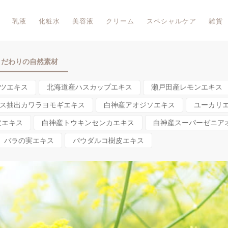
乳液
化粧水
美容液
クリーム
スペシャルケア
雑貨
こだわりの自然素材
ツエキス
北海道産ハスカップエキス
瀬戸田産レモンエキス
ス抽出カワラヨモギエキス
白神産アオジソエキス
ユーカリ
皮エキス
白神産トウキンセンカエキス
白神産スーパーゼニア
バラの実エキス
パウダルコ樹皮エキス