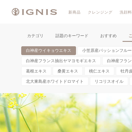
新商品
クレンジング
洗顔料
カテゴリ
話題のキーワード
おすすめ
白神産ウイキョウエキス
小笠原産パッションフルー
白神産フランス抽出ヤマヨモギエキス
白神産フラン
葛根エキス
桑黄エキス
桃仁エキス
牡丹
北大東島産ホワイトドロマイト
リコリスオイル