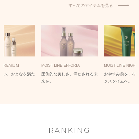
すべてのアイテムを見る
E PREMIUM
MOIST LINE EFFORIA
MOIST LINE NIGH
おい。おとなを満た
圧倒的な美しさ。満たされる未
おやすみ前を、柚
来を。
クスタイムへ。
RANKING