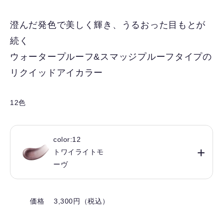
に
入
澄んだ発色で美しく輝き、うるおった目もとが
り
続く
を
解
ウォータープルーフ&スマッジプルーフタイプの
除
リクイッドアイカラー
す
る
12色
color:12
トワイライトモ
ーヴ
価格 3,300円（税込）