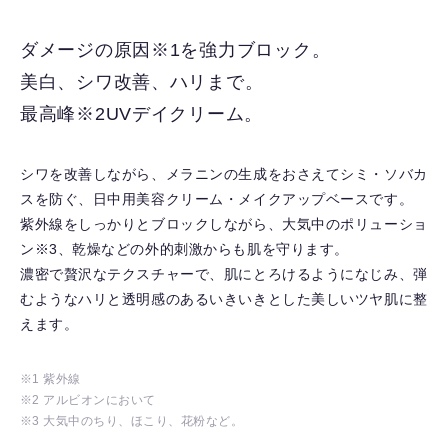
に
入
ダメージの原因※1を強力ブロック。
り
美白、シワ改善、ハリまで。
を
解
最高峰※2UVデイクリーム。
除
す
シワを改善しながら、メラニンの生成をおさえてシミ・ソバカ
る
スを防ぐ、日中用美容クリーム・メイクアップベースです。
紫外線をしっかりとブロックしながら、大気中のポリューショ
ン※3、乾燥などの外的刺激からも肌を守ります。
濃密で贅沢なテクスチャーで、肌にとろけるようになじみ、弾
むようなハリと透明感のあるいきいきとした美しいツヤ肌に整
えます。
※1 紫外線
※2 アルビオンにおいて
※3 大気中のちり、ほこり、花粉など。