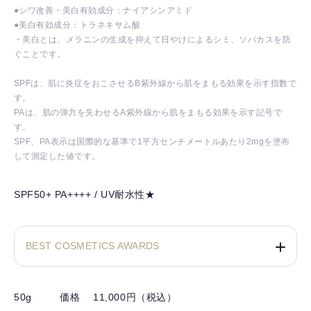
●シワ改善・美白有効成分：ナイアシンアミド
●美白有効成分：トラネキサム酸
・美白とは、メラニンの生成を抑えて日やけによるシミ、ソバカスを防
ぐことです。
SPFは、肌に炎症をおこさせるB紫外線から肌をまもる効果を示す指数で
す。
PAは、肌の弾力を失わせるA紫外線から肌をまもる効果を示す記号で
す。
SPF、PA表示は国際的な基準で1平方センチメートルあたり2mgを塗布
して測定した値です。
SPF50+ PA++++ / UV耐水性★
BEST COSMETICS AWARDS
50g
価格 11,000円（税込）