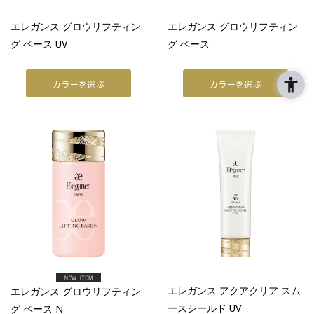
ファンデーション
エレガンス グロウリフティン
エレガンス グロウリフティン
グ ベース UV
グ ベース
フェイスパウダー
TOOL
カラーを選ぶ
カラーを選ぶ
リムーバー
ブラッシュ
スポンジ・パフ
SKINCARE
WRAPPING
ベストコスメ
アーティスト
エレガンス アクアクリア スム
エレガンス グロウリフティン
ースシールド UV
グ ベース N