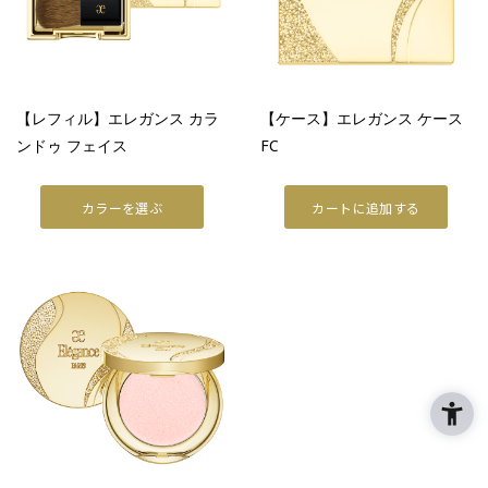
ラ プードルシリーズ
商品情報
商品情報トップ
【レフィル】エレガンス カラ
【ケース】エレガンス ケース
ンドゥ フェイス
FC
すべての商品
POINT MAKEUP
カラーを選ぶ
カートに追加する
アイ
リップ
フェイスカラー
ネイル
BASE MAKEUP
メイクアップベース