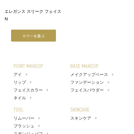
ファンデーション
エレガンス スリーク フェイス
N
フェイスパウダー
TOOL
カラーを選ぶ
リムーバー
ブラッシュ
POINT MAKEUP
BASE MAKEUP
スポンジ・パフ
アイ
メイクアップベース
リップ
ファンデーション
SKINCARE
フェイスカラー
フェイスパウダー
ネイル
WRAPPING
TOOL
SKINCARE
ベストコスメ
リムーバー
スキンケア
アーティスト
ブラッシュ
スポンジ・パフ