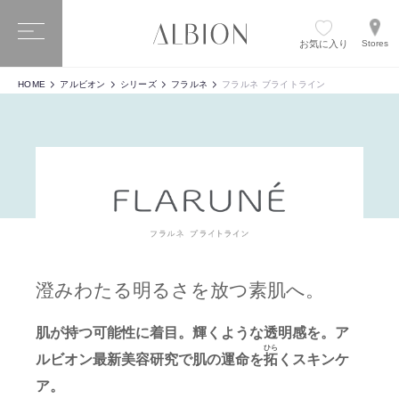
お気に入り
Stores
HOME
アルビオン
シリーズ
フラルネ
フラルネ ブライトライン
澄みわたる明るさを放つ素肌へ。
肌が持つ可能性に着目。輝くような透明感を。ア
ひら
ルビオン最新美容研究で肌の運命を
拓
くスキンケ
ア。