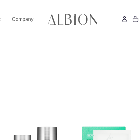
t
Company